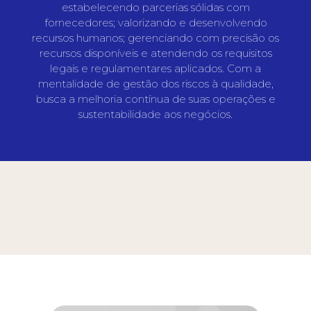
estabelecendo parcerias sólidas com
fornecedores; valorizando e desenvolvendo
recursos humanos; gerenciando com precisão os
recursos disponíveis e atendendo os requisitos
legais e regulamentares aplicados. Com a
mentalidade de gestão dos riscos à qualidade,
busca a melhoria contínua de suas operações e
sustentabilidade aos negócios.